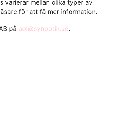
 varierar mellan olika typer av
sare för att få mer information.
 AB på
aol@synoptik.se
.