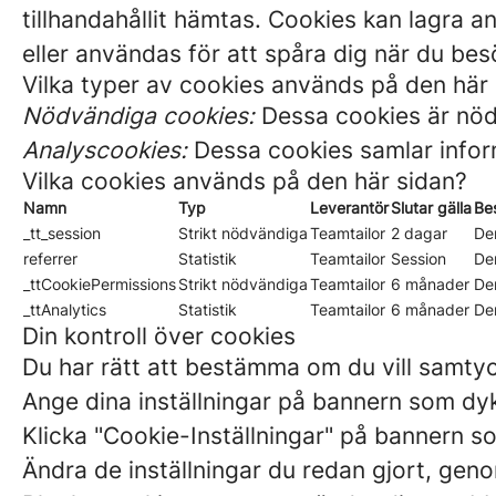
tillhandahållit hämtas. Cookies kan lagra a
eller användas för att spåra dig när du be
Vilka typer av cookies används på den här
Nödvändiga cookies:
Dessa cookies är nödv
Analyscookies:
Dessa cookies samlar inform
Vilka cookies används på den här sidan?
Namn
Typ
Leverantör
Slutar gälla
Be
_tt_session
Strikt nödvändiga
Teamtailor
2 dagar
De
referrer
Statistik
Teamtailor
Session
Den
_ttCookiePermissions
Strikt nödvändiga
Teamtailor
6 månader
De
_ttAnalytics
Statistik
Teamtailor
6 månader
De
Din kontroll över cookies
Du har rätt att bestämma om du vill samty
Ange dina inställningar på bannern som dyk
Klicka "Cookie-Inställningar" på bannern so
Ändra de inställningar du redan gjort, genom