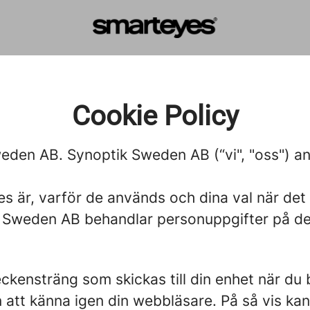
Cookie Policy
weden AB. Synoptik Sweden AB (“vi", "oss") a
es är, varför de används och dina val när det
ik Sweden AB behandlar personuppgifter på d
 teckensträng som skickas till din enhet när 
n att känna igen din webbläsare. På så vis ka