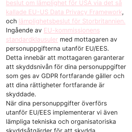
beslut om lämplighet för USA via det så
kallade EU-US Data Privacy Framework
,
och
lämplighetsbeslut för Storbritannien.
Ingående av
EU-kommissionens
standardklausuler
med mottagaren av
personuppgifterna utanför EU/EES.
Detta innebär att mottagaren garanterar
att skyddsnivån för dina personuppgifter
som ges av GDPR fortfarande gäller och
att dina rättigheter fortfarande är
skyddade.
När dina personuppgifter överförs
utanför EU/EES implementerar vi även
lämpliga tekniska och organisatoriska
skyddsåtgärder för att skydda