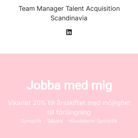
Team Manager Talent Acquisition
Scandinavia
Jobba med mig
Vikariat 20% till årsskiftet med möjlighet
till förlängning
Synoptik
·
Säljare
·
Hässleholm Synoptik