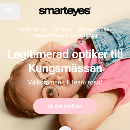
Dela sidan
KARRIÄRMENY
SMARTEYES
·
OPTIKER
·
KUNGSBACKA,
KUNGSMÄSSAN SMARTEYES
Legitimerad optiker till
Kungsmässan
Välkommen till team rosa!
Skicka ansökan